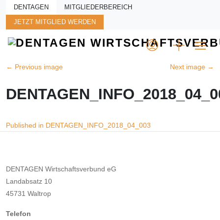
Skip to main content
DENTAGEN
MITGLIEDERBEREICH
JETZT MITGLIED WERDEN
←
Previous image
Next image
→
DENTAGEN_INFO_2018_04_0
Beitragsnavigation
Published in DENTAGEN_INFO_2018_04_003
DENTAGEN Wirtschaftsverbund eG
Landabsatz 10
45731 Waltrop
Telefon