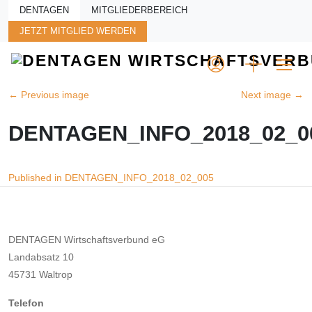
Skip to main content
DENTAGEN
MITGLIEDERBEREICH
JETZT MITGLIED WERDEN
←
Previous image
Next image
→
DENTAGEN_INFO_2018_02_0
Beitragsnavigation
Published in DENTAGEN_INFO_2018_02_005
DENTAGEN Wirtschaftsverbund eG
Landabsatz 10
45731 Waltrop
Telefon