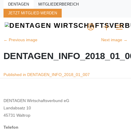
Skip to main content
DENTAGEN
MITGLIEDERBEREICH
JETZT MITGLIED WERDEN
←
Previous image
Next image
→
DENTAGEN_INFO_2018_01_0
Beitragsnavigation
Published in DENTAGEN_INFO_2018_01_007
DENTAGEN Wirtschaftsverbund eG
Landabsatz 10
45731 Waltrop
Telefon