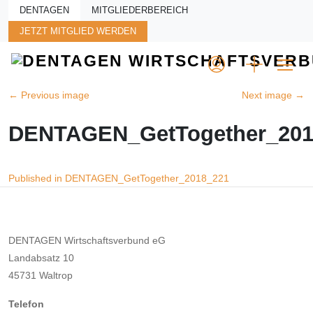
Skip to main content
DENTAGEN
MITGLIEDERBEREICH
JETZT MITGLIED WERDEN
←
Previous image
Next image
→
DENTAGEN_GetTogether_201
Beitragsnavigation
Published in DENTAGEN_GetTogether_2018_221
DENTAGEN Wirtschaftsverbund eG
Landabsatz 10
45731 Waltrop
Telefon