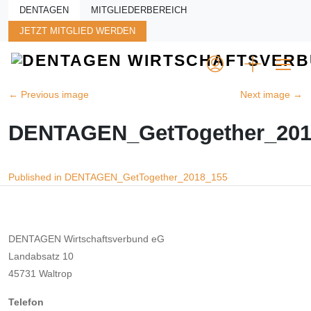
Skip to main content
DENTAGEN
MITGLIEDERBEREICH
JETZT MITGLIED WERDEN
←
Previous image
Next image
→
DENTAGEN_GetTogether_201
Beitragsnavigation
Published in DENTAGEN_GetTogether_2018_155
DENTAGEN Wirtschaftsverbund eG
Landabsatz 10
45731 Waltrop
Telefon