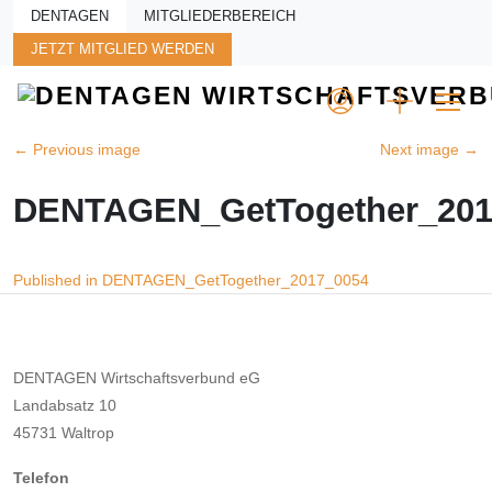
Skip to main content
DENTAGEN
MITGLIEDERBEREICH
JETZT MITGLIED WERDEN
←
Previous image
Next image
→
DENTAGEN_GetTogether_201
Beitragsnavigation
Published in DENTAGEN_GetTogether_2017_0054
DENTAGEN Wirtschaftsverbund eG
Landabsatz 10
45731 Waltrop
Telefon