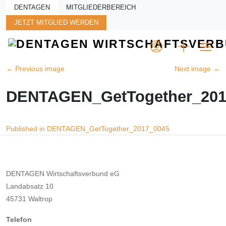
Skip to main content
DENTAGEN
MITGLIEDERBEREICH
JETZT MITGLIED WERDEN
←
Previous image
Next image
→
DENTAGEN_GetTogether_201
Beitragsnavigation
Published in DENTAGEN_GetTogether_2017_0045
DENTAGEN Wirtschaftsverbund eG
Landabsatz 10
45731 Waltrop
Telefon