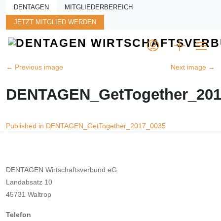
Skip to main content
DENTAGEN
MITGLIEDERBEREICH
JETZT MITGLIED WERDEN
←
Previous image
Next image
→
DENTAGEN_GetTogether_201
Beitragsnavigation
Published in DENTAGEN_GetTogether_2017_0035
DENTAGEN Wirtschaftsverbund eG
Landabsatz 10
45731 Waltrop
Telefon