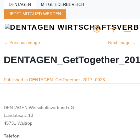
Skip to main content
DENTAGEN
MITGLIEDERBEREICH
JETZT MITGLIED WERDEN
←
Previous image
Next image
→
DENTAGEN_GetTogether_201
Beitragsnavigation
Published in DENTAGEN_GetTogether_2017_0026
DENTAGEN Wirtschaftsverbund eG
Landabsatz 10
45731 Waltrop
Telefon