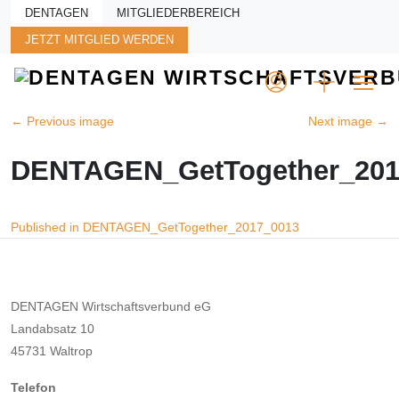
Skip to main content
DENTAGEN
MITGLIEDERBEREICH
JETZT MITGLIED WERDEN
←
Previous image
Next image
→
DENTAGEN_GetTogether_201
Beitragsnavigation
Published in DENTAGEN_GetTogether_2017_0013
DENTAGEN Wirtschaftsverbund eG
Landabsatz 10
45731 Waltrop
Telefon