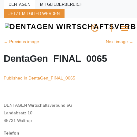
Skip to main content
DENTAGEN
MITGLIEDERBEREICH
JETZT MITGLIED WERDEN
←
Previous image
Next image
→
DentaGen_FINAL_0065
Beitragsnavigation
Published in DentaGen_FINAL_0065
DENTAGEN Wirtschaftsverbund eG
Landabsatz 10
45731 Waltrop
Telefon