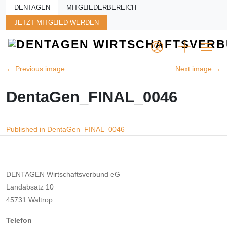
Skip to main content
DENTAGEN
MITGLIEDERBEREICH
JETZT MITGLIED WERDEN
←
Previous image
Next image
→
DentaGen_FINAL_0046
Beitragsnavigation
Published in DentaGen_FINAL_0046
DENTAGEN Wirtschaftsverbund eG
Landabsatz 10
45731 Waltrop
Telefon