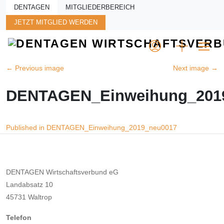
Skip to main content
DENTAGEN
MITGLIEDERBEREICH
JETZT MITGLIED WERDEN
←
Previous image
Next image
→
DENTAGEN_Einweihung_201
Beitragsnavigation
Published in DENTAGEN_Einweihung_2019_neu0017
DENTAGEN Wirtschaftsverbund eG
Landabsatz 10
45731 Waltrop
Telefon