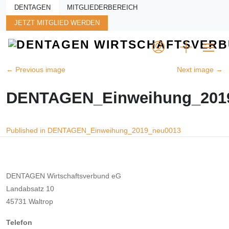
Skip to main content
DENTAGEN
MITGLIEDERBEREICH
JETZT MITGLIED WERDEN
←
Previous image
Next image
→
DENTAGEN_Einweihung_201
Beitragsnavigation
Published in DENTAGEN_Einweihung_2019_neu0013
DENTAGEN Wirtschaftsverbund eG
Landabsatz 10
45731 Waltrop
Telefon