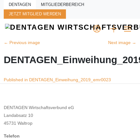
Skip to main content
DENTAGEN
MITGLIEDERBEREICH
JETZT MITGLIED WERDEN
←
Previous image
Next image
→
DENTAGEN_Einweihung_201
Beitragsnavigation
Published in DENTAGEN_Einweihung_2019_emr0023
DENTAGEN Wirtschaftsverbund eG
Landabsatz 10
45731 Waltrop
Telefon