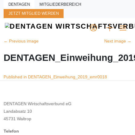
Skip to main content
DENTAGEN
MITGLIEDERBEREICH
JETZT MITGLIED WERDEN
←
Previous image
Next image
→
DENTAGEN_Einweihung_201
Beitragsnavigation
Published in DENTAGEN_Einweihung_2019_emr0018
DENTAGEN Wirtschaftsverbund eG
Landabsatz 10
45731 Waltrop
Telefon