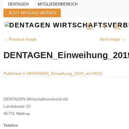
Skip to main content
DENTAGEN
MITGLIEDERBEREICH
JETZT MITGLIED WERDEN
←
Previous image
Next image
→
DENTAGEN_Einweihung_201
Beitragsnavigation
Published in DENTAGEN_Einweihung_2019_emr0010
DENTAGEN Wirtschaftsverbund eG
Landabsatz 10
45731 Waltrop
Telefon