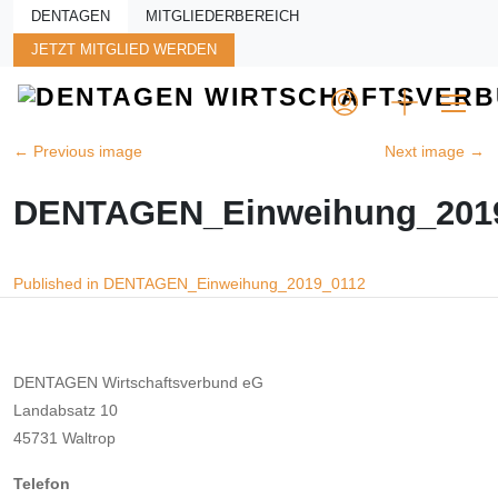
Skip to main content
DENTAGEN
MITGLIEDERBEREICH
JETZT MITGLIED WERDEN
←
Previous image
Next image
→
DENTAGEN_Einweihung_201
Beitragsnavigation
Published in DENTAGEN_Einweihung_2019_0112
DENTAGEN Wirtschaftsverbund eG
Landabsatz 10
45731 Waltrop
Telefon