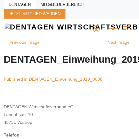
Skip to main content
DENTAGEN
MITGLIEDERBEREICH
JETZT MITGLIED WERDEN
←
Previous image
Next image
→
DENTAGEN_Einweihung_201
Beitragsnavigation
Published in DENTAGEN_Einweihung_2019_0088
DENTAGEN Wirtschaftsverbund eG
Landabsatz 10
45731 Waltrop
Telefon