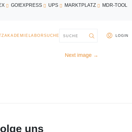
EX
GO!EXPRESS
UPS
MARKTPLATZ
MDR-TOOL
PARTNER
MARKTPLATZ
AKADEMIE
LABORSU
Next image
→
olge uns