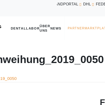
VERSANDPORTAL
DHL
FED
ÜBER
DENTALLABOR
NEWS
UNS
weihung_2019_0050
019_0050
F