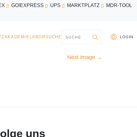
EX
GO!EXPRESS
UPS
MARKTPLATZ
MDR-TOOL
PARTNER
MARKTPLATZ
AKADEMIE
LABORSU
Next image
→
olge uns