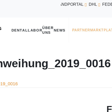
VERSANDPORTAL
DHL
FED
ÜBER
DENTALLABOR
NEWS
UNS
weihung_2019_0016
019_0016
F