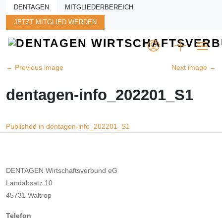
Skip to main content
DENTAGEN
MITGLIEDERBEREICH
JETZT MITGLIED WERDEN
←
Previous image
Next image
→
dentagen-info_202201_S1
Beitragsnavigation
Published in dentagen-info_202201_S1
DENTAGEN Wirtschaftsverbund eG
Landabsatz 10
45731 Waltrop
Telefon