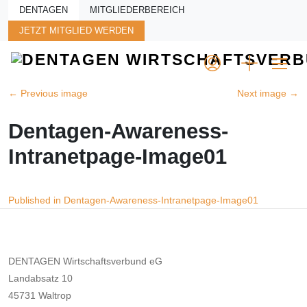
Skip to main content
DENTAGEN
MITGLIEDERBEREICH
JETZT MITGLIED WERDEN
←
Previous image
Next image
→
Dentagen-Awareness-
Intranetpage-Image01
Beitragsnavigation
Published in Dentagen-Awareness-Intranetpage-Image01
DENTAGEN Wirtschaftsverbund eG
Landabsatz 10
45731 Waltrop