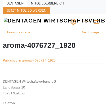
Skip to main content
DENTAGEN
MITGLIEDERBEREICH
JETZT MITGLIED WERDEN
←
Previous image
Next image
→
aroma-4076727_1920
Beitragsnavigation
Published in aroma-4076727_1920
DENTAGEN Wirtschaftsverbund eG
Landabsatz 10
45731 Waltrop
Telefon