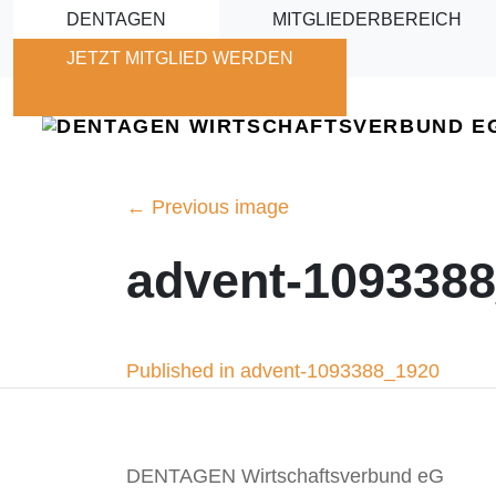
Skip to main content
DENTAGEN
MITGLIEDERBEREICH
JETZT MITGLIED WERDEN
←
Previous image
advent-109338
Beitragsnavigation
Published in advent-1093388_1920
DENTAGEN Wirtschaftsverbund eG