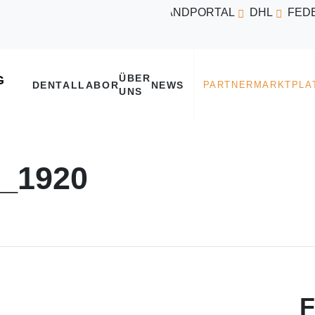
VERSANDPORTAL
DHL
FED
ÜBER
DENTALLABOR
NEWS
UNS
8_1920
F