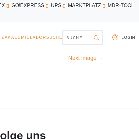
EX
GO!EXPRESS
UPS
MARKTPLATZ
MDR-TOOL
PARTNER
MARKTPLATZ
AKADEMIE
LABORSU
Next image
→
olge uns