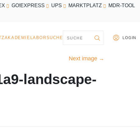
EX
GO!EXPRESS
UPS
MARKTPLATZ
MDR-TOOL
PARTNER
MARKTPLATZ
AKADEMIE
LABORSU
Next image
→
1a9-landscape-