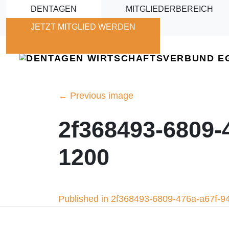
Skip to main content
DENTAGEN
MITGLIEDERBEREICH
JETZT MITGLIED WERDEN
←
Previous image
2f368493-6809-
1200
Beitragsnavigation
Published in 2f368493-6809-476a-a67f-