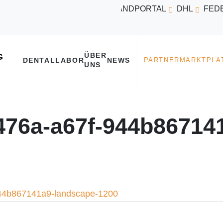
VERSANDPORTAL
DHL
FED
ÜBER
DENTALLABOR
NEWS
UNS
476a-a67f-944b86714
944b867141a9-landscape-1200