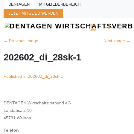
Skip to main content
DENTAGEN
MITGLIEDERBEREICH
JETZT MITGLIED WERDEN
←
Previous image
Next image
→
202602_di_28sk-1
Beitragsnavigation
Published in 202602_di_28sk-1
DENTAGEN Wirtschaftsverbund eG
Landabsatz 10
45731 Waltrop
Telefon