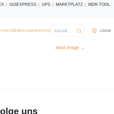
EX
GO!EXPRESS
UPS
MARKTPLATZ
MDR-TOOL
PARTNER
MARKTPLATZ
AKADEMIE
LABORSU
Next image
→
olge uns