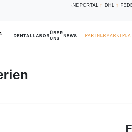
VERSANDPORTAL
DHL
FED
ÜBER
DENTALLABOR
NEWS
UNS
erien
F