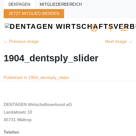
Skip to main content
DENTAGEN
MITGLIEDERBEREICH
JETZT MITGLIED WERDEN
←
Previous image
Next image
→
1904_dentsply_slider
Beitragsnavigation
Published in 1904_dentsply_slider
DENTAGEN Wirtschaftsverbund eG
Landabsatz 10
45731 Waltrop
Telefon