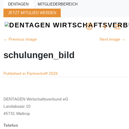
Skip to main content
DENTAGEN
MITGLIEDERBEREICH
JETZT MITGLIED WERDEN
←
Previous image
Next image
→
schulungen_bild
Beitragsnavigation
Published in Partnertreff 2026
DENTAGEN Wirtschaftsverbund eG
Landabsatz 10
45731 Waltrop
Telefon