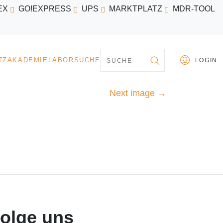
EX
GO!EXPRESS
UPS
MARKTPLATZ
MDR-TOOL
PARTNER
MARKTPLATZ
AKADEMIE
LABORSU
Next image
→
olge uns