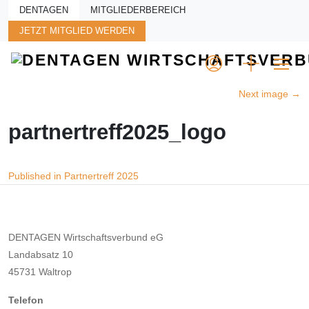
Skip to main content
DENTAGEN
MITGLIEDERBEREICH
JETZT MITGLIED WERDEN
Next image
→
partnertreff2025_logo
Beitragsnavigation
Published in Partnertreff 2025
DENTAGEN Wirtschaftsverbund eG
Landabsatz 10
45731 Waltrop
Telefon