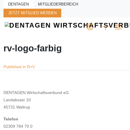
Skip to main content
DENTAGEN
MITGLIEDERBEREICH
JETZT MITGLIED WERDEN
rv-logo-farbig
Beitragsnavigation
Published in R+V
DENTAGEN Wirtschaftsverbund eG
Landabsatz 10
45731 Waltrop
Telefon
02309 784 70 0