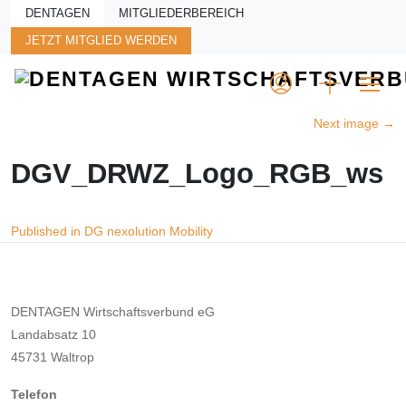
Skip to main content
DENTAGEN
MITGLIEDERBEREICH
JETZT MITGLIED WERDEN
Next image
→
DGV_DRWZ_Logo_RGB_ws
Beitragsnavigation
Published in DG nexolution Mobility
DENTAGEN Wirtschaftsverbund eG
Landabsatz 10
45731 Waltrop
Telefon