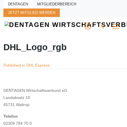
Skip to main content
DENTAGEN
MITGLIEDERBEREICH
JETZT MITGLIED WERDEN
DHL_Logo_rgb
Beitragsnavigation
Published in DHL Express
DENTAGEN Wirtschaftsverbund eG
Landabsatz 10
45731 Waltrop
Telefon
02309 784 70 0