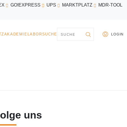
EX
GO!EXPRESS
UPS
MARKTPLATZ
MDR-TOOL
PARTNER
MARKTPLATZ
AKADEMIE
LABORSU
olge uns