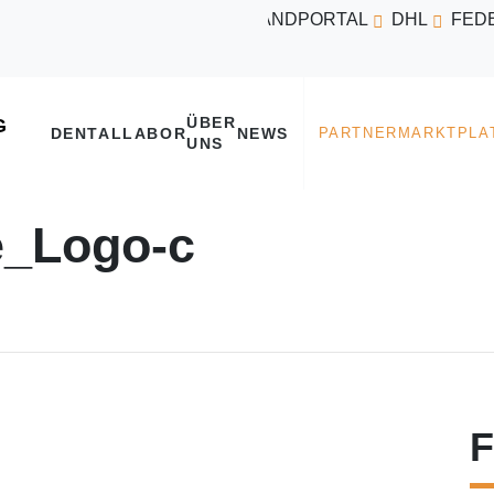
VERSANDPORTAL
DHL
FED
ÜBER
DENTALLABOR
NEWS
UNS
e_Logo-c
F