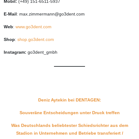
Mobil:
(+49) 151-6511-5937
E-Mail
: max.zimmermann@go3dent.com
Web
:
www.go3dent.com
Shop
:
shop.go3dent.com
Instagram:
go3dent_gmbh
Deniz Aytekin bei DENTAGEN:
Souveräne Entscheidungen unter Druck treffen
Was Deutschlands beliebtester Schiedsrichter aus dem
Stadion in Unternehmen und Betriebe transferiert /