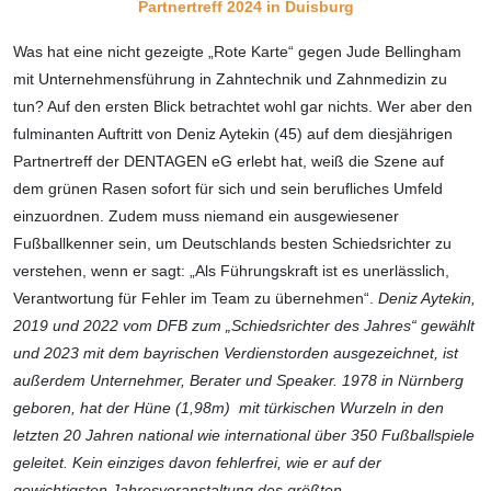
Partnertreff 2024 in Duisburg
Was hat eine nicht gezeigte „Rote Karte“ gegen Jude Bellingham
mit Unternehmensführung in Zahntechnik und Zahnmedizin zu
tun? Auf den ersten Blick betrachtet wohl gar nichts. Wer aber den
fulminanten Auftritt von Deniz Aytekin (45) auf dem diesjährigen
Partnertreff der DENTAGEN eG erlebt hat, weiß die Szene auf
dem grünen Rasen sofort für sich und sein berufliches Umfeld
einzuordnen. Zudem muss niemand ein ausgewiesener
Fußballkenner sein, um Deutschlands besten Schiedsrichter zu
verstehen, wenn er sagt: „Als Führungskraft ist es unerlässlich,
Verantwortung für Fehler im Team zu übernehmen“.
Deniz Aytekin,
2019 und 2022 vom DFB zum „Schiedsrichter des Jahres“ gewählt
und 2023 mit dem bayrischen Verdienstorden ausgezeichnet, ist
außerdem Unternehmer, Berater und Speaker. 1978 in Nürnberg
geboren, hat der Hüne (1,98m) mit türkischen Wurzeln in den
letzten 20 Jahren national wie international über 350 Fußballspiele
geleitet. Kein einziges davon fehlerfrei, wie er auf der
gewichtigsten Jahresveranstaltung des größten