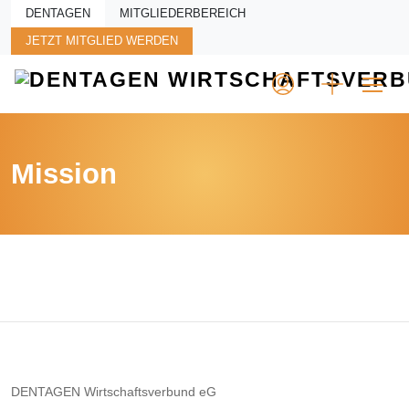
Skip to main content
DENTAGEN
MITGLIEDERBEREICH
JETZT MITGLIED WERDEN
Mission
DENTAGEN Wirtschaftsverbund eG