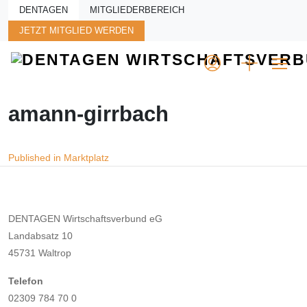
Skip to main content
DENTAGEN
MITGLIEDERBEREICH
JETZT MITGLIED WERDEN
amann-girrbach
Beitragsnavigation
Published in Marktplatz
DENTAGEN Wirtschaftsverbund eG
Landabsatz 10
45731 Waltrop
Telefon
02309 784 70 0