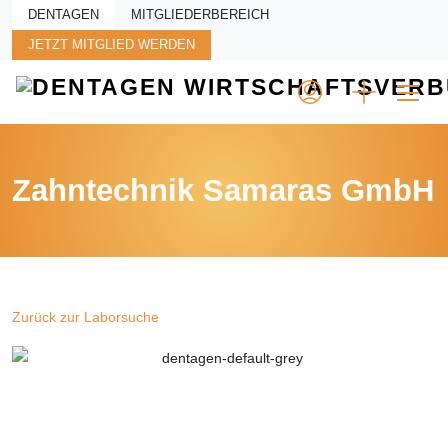
Skip to main content
DENTAGEN
MITGLIEDERBEREICH
JETZT MITGLIED WERDEN
Zahntechnik Samaras GmbH
Zurück zur Laborsuche