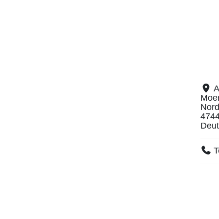
A
Moe
Nord
474
Deut
T