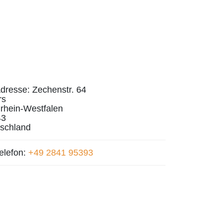
dresse:
Zechenstr. 64
rs
rhein-Westfalen
43
schland
elefon:
+49 2841 95393