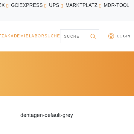
EX
GO!EXPRESS
UPS
MARKTPLATZ
MDR-TOOL
PARTNER
MARKTPLATZ
AKADEMIE
LABORSU