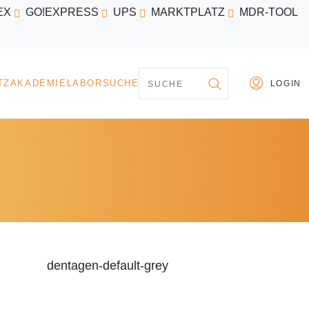
EX
GO!EXPRESS
UPS
MARKTPLATZ
MDR-TOOL
PARTNER
MARKTPLATZ
AKADEMIE
LABORSU