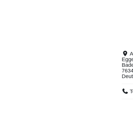
A
Egge
Bad
763
Deut
T