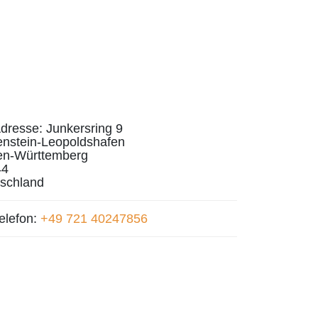
dresse:
Junkersring 9
nstein-Leopoldshafen
en-Württemberg
44
schland
elefon:
+49 721 40247856