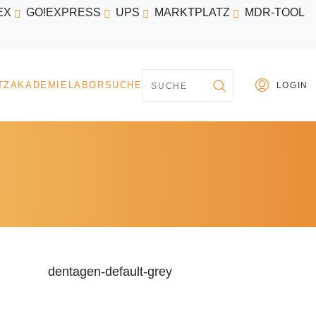
EX
GO!EXPRESS
UPS
MARKTPLATZ
MDR-TOOL
PARTNER
MARKTPLATZ
AKADEMIE
LABORSU