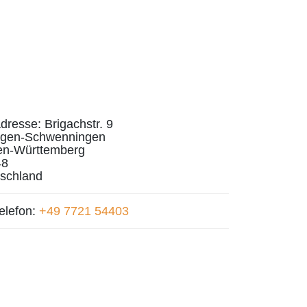
dresse:
Brigachstr. 9
ingen-Schwenningen
en-Württemberg
48
schland
elefon:
+49 7721 54403