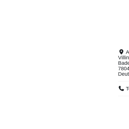
A
Vill
Bad
780
Deut
T