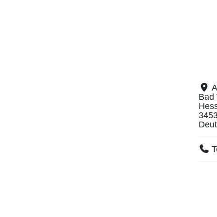
A
Bad 
Hes
345
Deut
T