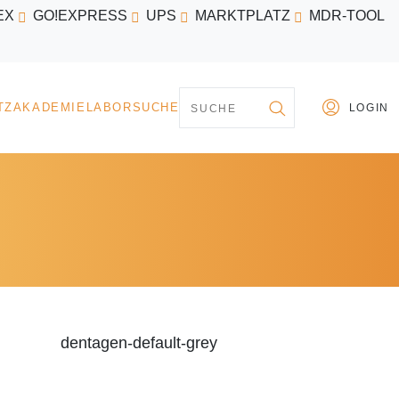
EX
GO!EXPRESS
UPS
MARKTPLATZ
MDR-TOOL
PARTNER
MARKTPLATZ
AKADEMIE
LABORSU