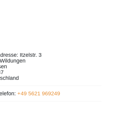
dresse:
Itzelstr. 3
Wildungen
sen
37
schland
elefon:
+49 5621 969249