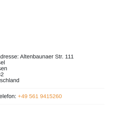
dresse:
Altenbaunaer Str. 111
el
sen
32
schland
elefon:
+49 561 9415260