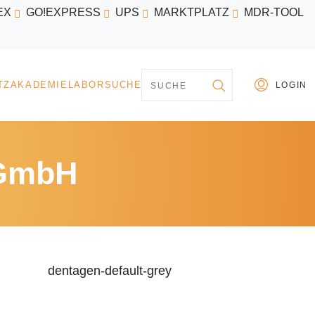
EX
GO!EXPRESS
UPS
MARKTPLATZ
MDR-TOOL
PARTNER
MARKTPLATZ
AKADEMIE
LABORSU
 GmbH