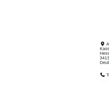
A
Kass
Hes
341
Deut
T