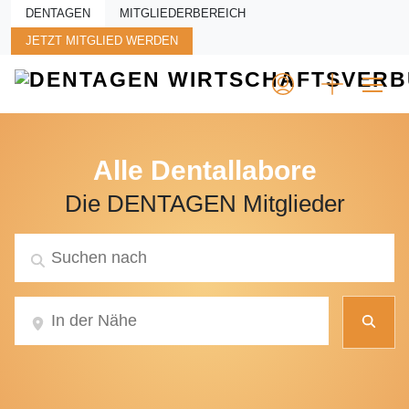
Skip to main content
DENTAGEN
MITGLIEDERBEREICH
JETZT MITGLIED WERDEN
Alle Dentallabore
Die DENTAGEN Mitglieder
Suc