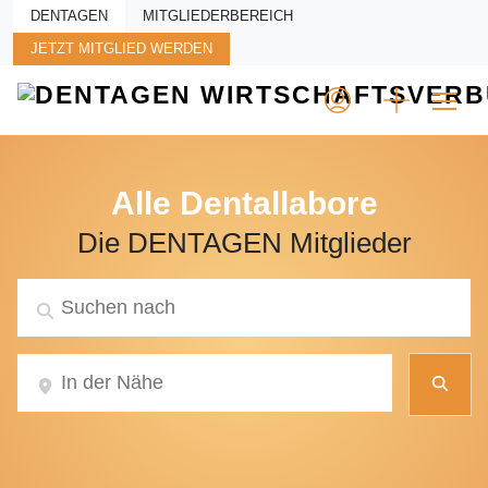
Skip to main content
DENTAGEN
MITGLIEDERBEREICH
JETZT MITGLIED WERDEN
Alle Dentallabore
Die DENTAGEN Mitglieder
Suc