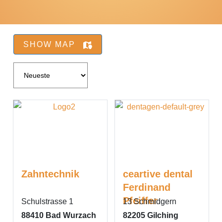
SHOW MAP
Zahntechnik
ceartive dental
Ferdinand
Pfeiffer
Schulstrasse 1
13 Schmidgern
88410
Bad Wurzach
82205
Gilching