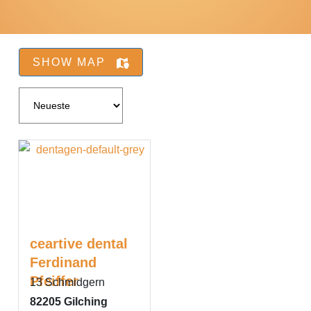
SHOW MAP
ceartive dental
Ferdinand
Pfeiffer
13 Schmidgern
82205
Gilching