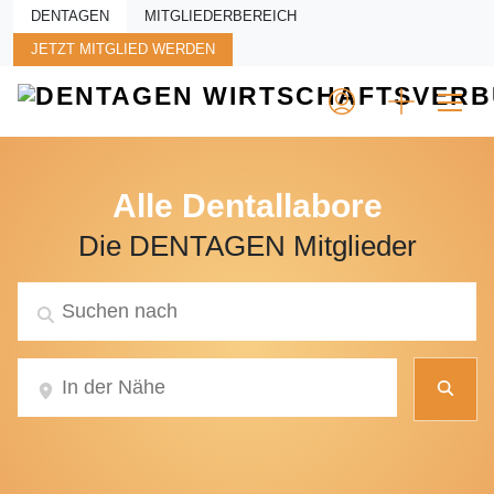
Skip to main content
DENTAGEN
MITGLIEDERBEREICH
JETZT MITGLIED WERDEN
Alle Dentallabore
Die DENTAGEN Mitglieder
Suc