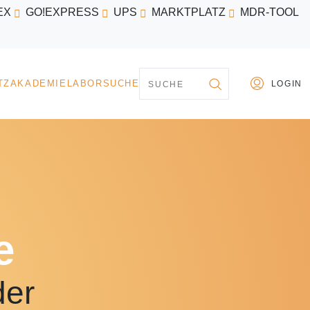
EX
GO!EXPRESS
UPS
MARKTPLATZ
MDR-TOOL
PARTNER
MARKTPLATZ
AKADEMIE
LABORSU
e
der