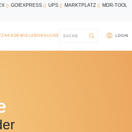
EX
GO!EXPRESS
UPS
MARKTPLATZ
MDR-TOOL
PARTNER
MARKTPLATZ
AKADEMIE
LABORSU
e
der